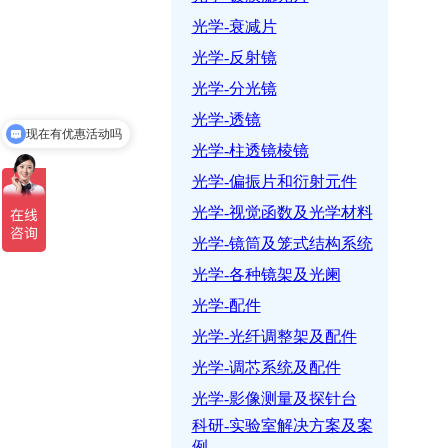
光学-衰减片
光学-反射镜
光学-分光镜
光学-透镜
现在有优惠活动吗
光学-柱透镜棱镜
光学-偏振片和衍射元件
光学-视觉函数及光学材料
光学-镜筒及笼式结构系统
光学-各种镜架及光阑
光学-配件
光学-光纤调整架及配件
光学-调芯系统及配件
光学-影像测量及探针台
科研-实验室解决方案及案
例