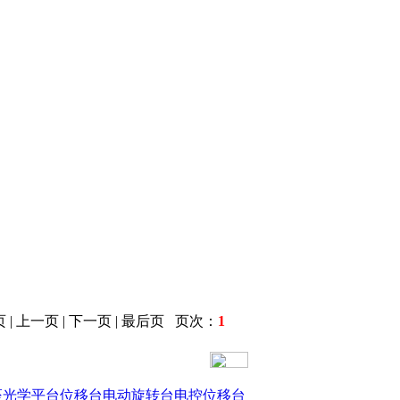
 | 上一页 | 下一页 | 最后页 页次：
1
座
光学平台
位移台
电动旋转台
电控位移台