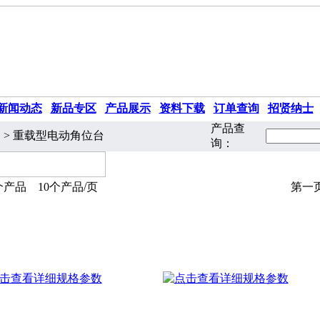
新闻动态
|
新品专区
|
产品展示
|
资料下载
|
订单查询
|
招贤纳士
产品查
 > 重载型电动角位台
询：
个产品 10个产品/页
第一页