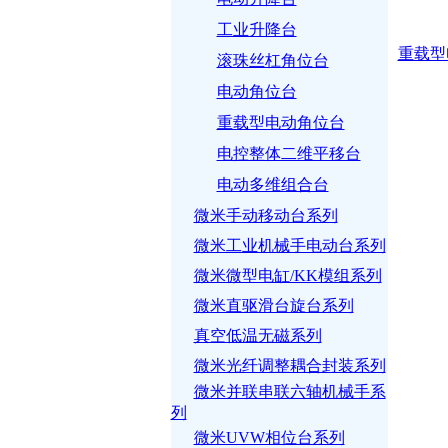
工业升降台
重载型
滚珠丝杠角位台
电动角位台
重载型电动角位台
电控整体二维平移台
电动多维组合台
微米手动移动台系列
微米工业机械手电动台系列
微米微型电缸/KK模组系列
微米直驱滑台旋台系列
真空低温无磁系列
微米光纤调整耦合封装系列
微米并联串联六轴机械手系
列
微米UVW相位台系列