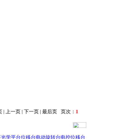
 | 上一页 | 下一页 | 最后页 页次：
1
座
光学平台
位移台
电动旋转台
电控位移台