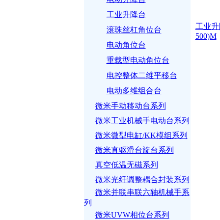
工业升降台
工业升降
滚珠丝杠角位台
500)M
电动角位台
重载型电动角位台
电控整体二维平移台
电动多维组合台
微米手动移动台系列
微米工业机械手电动台系列
微米微型电缸/KK模组系列
微米直驱滑台旋台系列
真空低温无磁系列
微米光纤调整耦合封装系列
微米并联串联六轴机械手系
列
微米UVW相位台系列