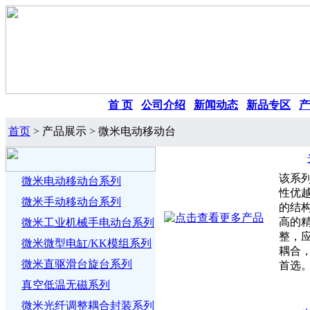
首 页
|
公司介绍
|
新闻动态
|
新品专区
|
产
首页
> 产品展示 > 微米电动移动台
该系
微米电动移动台系列
性优
微米手动移动台系列
的结
高的
微米工业机械手电动台系列
整，
微米微型电缸/KK模组系列
耦合
微米直驱滑台旋台系列
首选
真空低温无磁系列
微米光纤调整耦合封装系列