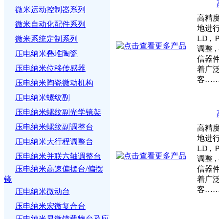
微米运动控制器系列
高精
微米自动化配件系列
地进行光
LD 
微米系统定制系列
调整 
压电纳米叠堆陶瓷
信器
压电纳米位移传感器
着广
客…
压电纳米陶瓷微动机构
压电纳米螺纹副
压电纳米螺纹副光学镜架
压电纳米螺纹副调整台
高精
地进行光
压电纳米大行程调整台
LD 
压电纳米并联六轴调整台
调整 
压电纳米高速偏摆台/偏摆
信器
镜
着广
客…
压电纳米微动台
压电纳米宏微复合台
压电纳米显微镜载物台及应