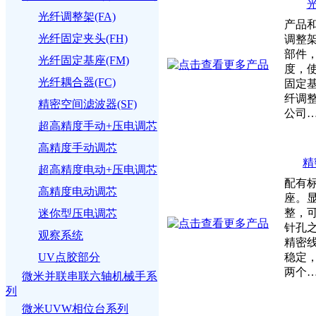
光
光纤调整架(FA)
产品
光纤固定夹头(FH)
调整
部件
光纤固定基座(FM)
度，
光纤耦合器(FC)
固定
纤调
精密空间滤波器(SF)
公司
超高精度手动+压电调芯
高精度手动调芯
精
超高精度电动+压电调芯
配有
高精度电动调芯
座。
整，
迷你型压电调芯
针孔
观察系统
精密
UV点胶部分
稳定
两个
微米并联串联六轴机械手系
列
微米UVW相位台系列