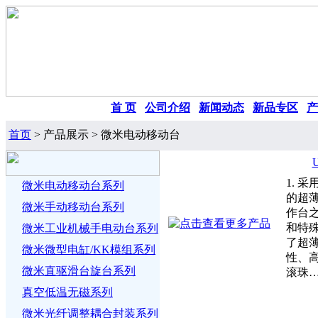
首 页
|
公司介绍
|
新闻动态
|
新品专区
|
产
首页
> 产品展示 > 微米电动移动台
1. 
微米电动移动台系列
的超薄
微米手动移动台系列
作台
和特
微米工业机械手电动台系列
了超薄
微米微型电缸/KK模组系列
性、高
微米直驱滑台旋台系列
滚珠
真空低温无磁系列
微米光纤调整耦合封装系列