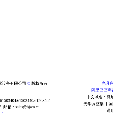
化设备有限公司
©
版权所有
光具
阿里巴巴商
中文域名：微纳
/61503404/61502440/61503494
光学调整架.中国
8 邮箱：sales@bjwn.cn
通