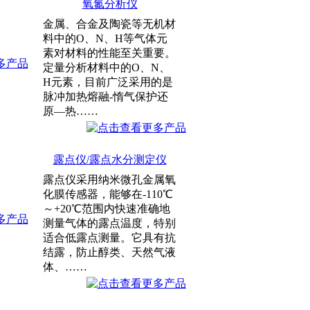
氧氮分析仪
金属、合金及陶瓷等无机材
料中的O、N、H等气体元
素对材料的性能至关重要。
定量分析材料中的O、N、
H元素，目前广泛采用的是
脉冲加热熔融-惰气保护还
原—热……
露点仪/露点水分测定仪
露点仪采用纳米微孔金属氧
化膜传感器，能够在-110℃
～+20℃范围内快速准确地
测量气体的露点温度，特别
适合低露点测量。它具有抗
结露，防止醇类、天然气液
体、……